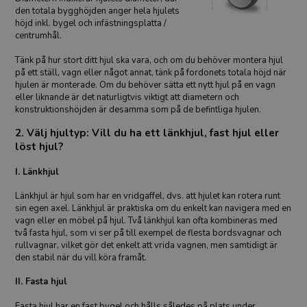
den totala bygghöjden anger hela hjulets
höjd inkl. bygel och infästningsplatta /
centrumhål.
Tänk på hur stort ditt hjul ska vara, och om du behöver montera hjul
på ett ställ, vagn eller något annat, tänk på fordonets totala höjd när
hjulen är monterade. Om du behöver sätta ett nytt hjul på en vagn
eller liknande är det naturligtvis viktigt att diametern och
konstruktionshöjden är desamma som på de befintliga hjulen.
2. Välj hjultyp: Vill du ha ett länkhjul, fast hjul eller
löst hjul?
I. Länkhjul
Länkhjul är hjul som har en vridgaffel, dvs. att hjulet kan rotera runt
sin egen axel. Länkhjul är praktiska om du enkelt kan navigera med en
vagn eller en möbel på hjul. Två länkhjul kan ofta kombineras med
två fasta hjul, som vi ser på till exempel de flesta bordsvagnar och
rullvagnar, vilket gör det enkelt att vrida vagnen, men samtidigt är
den stabil när du vill köra framåt.
II. Fasta hjul
Fasta hjul har en fast bygel och hålls således på plats under