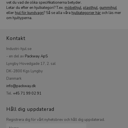
vet du vad de olika specifikationerna betyder.
Letar du efter en hjulkategori? T.ex.
möbelhjul
,
plasthjul
,
gummihjul
eller
hjul för kundvagn
? Så se alla våra
hjulkategorier här
och läs mer
om hjultyperna.
Kontakt
Industri-hjul.se
- en del av
Packway ApS
Lyngby Hovedgade 17, 2. sal
DK-2800 Kgs Lyngby
Danmark
info@packway.dk
Tel.
+45 71 99 02 91
Håll dig uppdaterad
Registrera dig för vårt nyhetsbrev och håll dig uppdaterad.