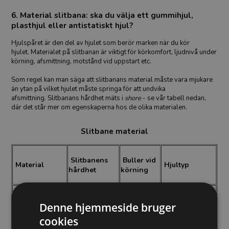
6. Material slitbana: ska du välja ett gummihjul,
plasthjul eller antistatiskt hjul?
Hjulspåret är den del av hjulet som berör marken när du kör
hjulet. Materialet på slitbanan är viktigt för körkomfort, ljudnivå under
körning, afsmittning, motstånd vid uppstart etc.
Som regel kan man säga att slitbanans material måste vara mjukare
än ytan på vilket hjulet måste springa för att undvika
afsmittning. Slitbanans hårdhet mäts i
shore
- se vår tabell nedan,
där det står mer om egenskaperna hos de olika materialen.
Slitbane material
Slitbanens
Buller vid
Material
Hjultyp
hårdhet
körning
Elastisk gummi
65 shore
5 av 5
Gummihjul
Denne hjemmeside bruger
cookies
75 shore &
Hjul för tung
Elastisk PU