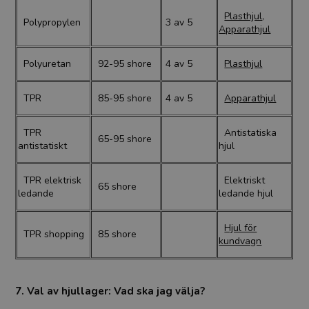
Plasthjul
,
Polypropylen
3 av 5
Apparathjul
Polyuretan
92-95 shore
4 av 5
Plasthjul
TPR
85-95 shore
4 av 5
Apparathjul
TPR
Antistatiska
65-95 shore
antistatiskt
hjul
TPR elektrisk
Elektriskt
65 shore
ledande
ledande hjul
Hjul för
TPR shopping
85 shore
kundvagn
7. Val av hjullager: Vad ska jag välja?