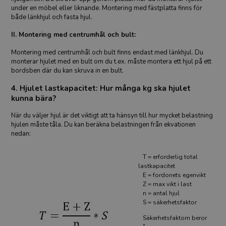
under en möbel eller liknande. Montering med fästplatta finns för
både länkhjul och fasta hjul.
II. Montering med centrumhål och bult:
Montering med centrumhål och bult finns endast med länkhjul. Du
monterar hjulet med en bult om du t.ex. måste montera ett hjul på ett
bordsben där du kan skruva in en bult.
4. Hjulet lastkapacitet: Hur många kg ska hjulet
kunna bära?
När du väljer hjul är det viktigt att ta hänsyn till hur mycket belastning
hjulen måste tåla. Du kan beräkna belastningen från ekvationen
nedan:
T = erforderlig total
lastkapacitet
E = fordonets egenvikt
Z = max vikt i last
n = antal hjul
S = säkerhetsfaktor
Säkerhetsfaktorn beror