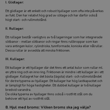
I. Glidlager:
Ett glidlager är ett enkelt och robust hjullager som ofta inte påverkas
av fukt. Den har relativt hög grad av slitage och har därför också
högt start- och rullmotstånd.
II. Rullager
:
Ett rullager består vanligtvis av två lagerringar som har integrerade
slitbanor - mellan slitbanor och ringar finns rullkroppar som kan
vara antingen kulor, cylindriska, tunnformade, koniska eller nålrullar.
Dessa rullar är avsedda att minska friktionen.
III. Kullager
:
Ett kullager är ett hjullager där det finns ett antal kulor som rullar ml.
en yttre ring och en inre ring. Friktionen är mindre i ett kullager än i ett
glidlager. Kullagret har det bästa (lägsta) start- och rullmotståndet
för de tre typerna av hjullager. Ett kullager har hög lastkapacitet och
är lämpligt för höga hastigheter. Ett dubbel kullager är två kullager
bredvid varandra.
De olika typerna av hjullager finns också i rostfritt stål om du
behöver ett hjul av rostfritt stål.
8. Hjul med broms: Vilken broms ska jag välja?