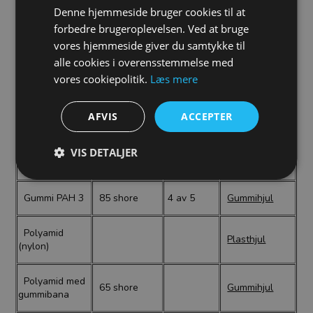
93-95 shore
last
Denne hjemmeside bruger cookies til at
forbedre brugeroplevelsen. Ved at bruge
Hjul för
vores hjemmeside giver du samtykke til
Gummi
85 shore
4 av 5
avfallsbehållare
alle cookies i overensstemmelse med
vores cookiepolitik.
Læs mere
Gummi
Antistatiska
85 shore
antistatiskt
hjul
AFVIS
ACCEPTER
Gummi
Elektriskt
elektriskt
85 shore
VIS DETALJER
ledande hjul
ledande
Gummi PAH 3
85 shore
4 av 5
Gummihjul
Polyamid
Plasthjul
(nylon)
Polyamid med
65 shore
Gummihjul
gummibana