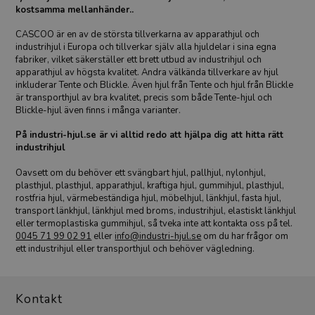
kostsamma mellanhänder..
CASCOO är en av de största tillverkarna av apparathjul och
industrihjul i Europa och tillverkar själv alla hjuldelar i sina egna
fabriker, vilket säkerställer ett brett utbud av industrihjul och
apparathjul av högsta kvalitet. Andra välkända tillverkare av hjul
inkluderar Tente och Blickle. Även hjul från Tente och hjul från Blickle
är transporthjul av bra kvalitet, precis som både Tente-hjul och
Blickle-hjul även finns i många varianter.
På industri-hjul.se är vi alltid redo att hjälpa dig att hitta rätt
industrihjul
Oavsett om du behöver ett svängbart hjul, pallhjul, nylonhjul,
plasthjul, plasthjul, apparathjul, kraftiga hjul, gummihjul, plasthjul,
rostfria hjul, värmebeständiga hjul, möbelhjul, länkhjul, fasta hjul,
transport länkhjul, länkhjul med broms, industrihjul, elastiskt länkhjul
eller termoplastiska gummihjul, så tveka inte att kontakta oss på tel.
0045 71 99 02 91
eller
info@industri-hjul.se
om du har frågor om
ett industrihjul eller transporthjul och behöver vägledning.
Kontakt