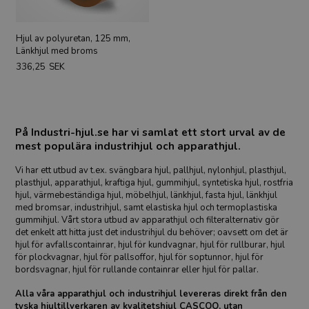
Hjul av polyuretan, 125 mm,
Länkhjul med broms
336,25
SEK
På Industri-hjul.se har vi samlat ett stort urval av de
mest populära industrihjul och apparathjul.
Vi har ett utbud av t.ex. svängbara hjul, pallhjul, nylonhjul, plasthjul,
plasthjul, apparathjul, kraftiga hjul, gummihjul, syntetiska hjul, rostfria
hjul, värmebeständiga hjul, möbelhjul, länkhjul, fasta hjul, länkhjul
med bromsar, industrihjul, samt elastiska hjul och termoplastiska
gummihjul. Vårt stora utbud av apparathjul och filteralternativ gör
det enkelt att hitta just det industrihjul du behöver; oavsett om det är
hjul för avfallscontainrar, hjul för kundvagnar, hjul för rullburar, hjul
för plockvagnar, hjul för pallsoffor, hjul för soptunnor, hjul för
bordsvagnar, hjul för rullande containrar eller hjul för pallar.
Alla våra apparathjul och industrihjul levereras direkt från den
tyska hjultillverkaren av kvalitetshjul CASCOO, utan