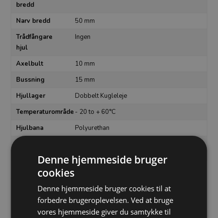
bredd
Narv bredd
50 mm
Trådfångare
Ingen
hjul
Axelbult
10 mm
Bussning
15 mm
Hjullager
Dobbelt Kugleleje
Temperaturområde
- 20 to + 60°C
Hjulbana
Polyurethan
Hjulets
125 mm
diameter
Denne hjemmeside bruger
cookies
Artikelnummer:
1-125AAU5D0N
Denne hjemmeside bruger cookies til at
forbedre brugeroplevelsen. Ved at bruge
Liknande produkter
vores hjemmeside giver du samtykke til