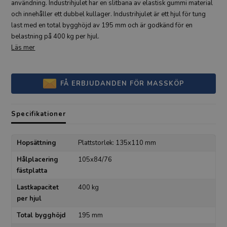
användning. Industrihjulet har en slitbana av elastisk gummi material
och innehåller ett dubbel kullager. Industrihjulet är ett hjul för tung
last med en total bygghöjd av 195 mm och är godkänd för en
belastning på 400 kg per hjul.
Läs mer
FÅ ERBJUDANDEN FÖR MASSKÖP
Specifikationer
Hopsättning
Plattstorlek: 135x110 mm
Hålplacering
105x84/76
fästplatta
Lastkapacitet
400 kg
per hjul
Total bygghöjd
195 mm