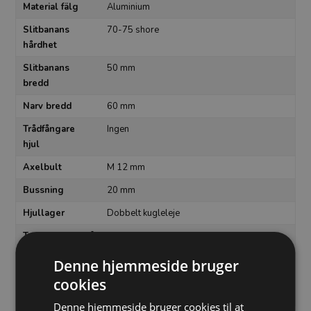
Material fälg
Aluminium
Slitbanans
70-75 shore
hårdhet
Slitbanans
50 mm
bredd
Narv bredd
60 mm
Trådfångare
Ingen
hjul
Axelbult
M 12 mm
Bussning
20 mm
Hjullager
Dobbelt kugleleje
Temperaturområde
- 20 to + 80°C
Hjulbana
Elastisk gummi
Denne hjemmeside bruger
cookies
Hjulets
160 mm
diameter
Denne hjemmeside bruger cookies til at