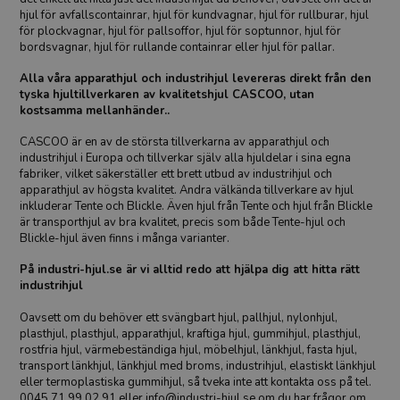
hjul för avfallscontainrar, hjul för kundvagnar, hjul för rullburar, hjul
för plockvagnar, hjul för pallsoffor, hjul för soptunnor, hjul för
bordsvagnar, hjul för rullande containrar eller hjul för pallar.
Alla våra apparathjul och industrihjul levereras direkt från den
tyska hjultillverkaren av kvalitetshjul CASCOO, utan
kostsamma mellanhänder..
CASCOO är en av de största tillverkarna av apparathjul och
industrihjul i Europa och tillverkar själv alla hjuldelar i sina egna
fabriker, vilket säkerställer ett brett utbud av industrihjul och
apparathjul av högsta kvalitet. Andra välkända tillverkare av hjul
inkluderar Tente och Blickle. Även hjul från Tente och hjul från Blickle
är transporthjul av bra kvalitet, precis som både Tente-hjul och
Blickle-hjul även finns i många varianter.
På industri-hjul.se är vi alltid redo att hjälpa dig att hitta rätt
industrihjul
Oavsett om du behöver ett svängbart hjul, pallhjul, nylonhjul,
plasthjul, plasthjul, apparathjul, kraftiga hjul, gummihjul, plasthjul,
rostfria hjul, värmebeständiga hjul, möbelhjul, länkhjul, fasta hjul,
transport länkhjul, länkhjul med broms, industrihjul, elastiskt länkhjul
eller termoplastiska gummihjul, så tveka inte att kontakta oss på tel.
0045 71 99 02 91
eller
info@industri-hjul.se
om du har frågor om