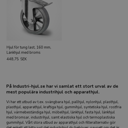
Hjul för tung last, 160 mm,
Länkhjul med broms
448,75
SEK
På Industri-hjul.se har vi samlat ett stort urval av de
mest populära industrihjul och apparathjul.
Vi har ett utbud av t.ex. svängbara hjul, pallhjul, nylonhjul, plasthjul,
plasthjul, apparathjul, kraftiga hjul, gummihjul, syntetiska hjul, rostfria
hjul, värmebeständiga hjul, möbelhjul, länkhjul, fasta hjul, länkhjul
med bromsar, industrihjul, samt elastiska hjul och termoplastiska
gummihjul. Vårt stora utbud av apparathjul och filteralternativ gör
det enkelt att hitta just det industrihjul du behöver; oavsett om det är